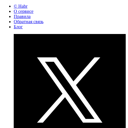
© Habr
О сервисе
Правила
Обратная связь
Блог