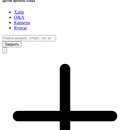
другие проекты хабра
Хабр
Q&A
Карьера
Курсы
Закрыть