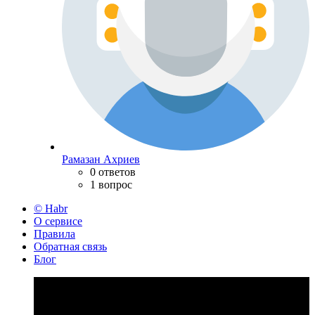
Рамазан Ахриев
0 ответов
1 вопрос
© Habr
О сервисе
Правила
Обратная связь
Блог