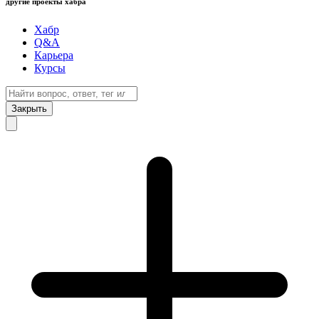
другие проекты хабра
Хабр
Q&A
Карьера
Курсы
Закрыть