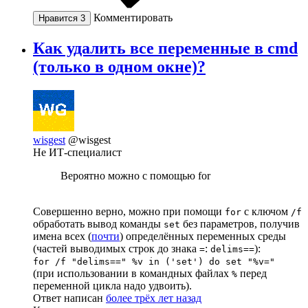
Комментировать
Нравится
3
Как удалить все переменные в cmd
(только в одном окне)?
wisgest
@wisgest
Не ИТ-специалист
Вероятно можно с помощью for
Совершенно верно, можно при помощи
с ключом
for
/f
обработать вывод команды
без параметров, получив
set
имена всех (
почти
) определённых переменных среды
(частей выводимых строк до знака
:
):
=
delims==
for /f "delims==" %v in ('set') do set "%v="
(при использовании в командных файлах
перед
%
переменной цикла надо удвоить).
Ответ написан
более трёх лет назад