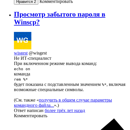
Комментировать
Нравится
2
Просмотр забытого пароля в
Winscp?
wisgest
@wisgest
Не ИТ-специалист
При включенном режиме вывода команд:
echo on
команда
rem %*
будет показана с подставленным значением
, включая
%*
возможные специальные символы.
(См. также «
получить в общем случае параметры
командного файла...
».)
Ответ написан
более трёх лет назад
Комментировать