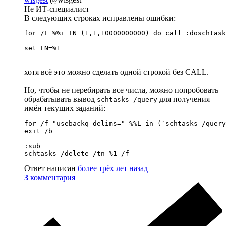
Не ИТ-специалист
В следующих строках исправлены ошибки:
for /L %%i IN (1,1,10000000000) do call :doschtask
set FN=%1
хотя всё это можно сделать одной строкой без CALL.
Но, чтобы не перебирать все числа, можно попробовать
обрабатывать вывод
для получения
schtasks /query
имён текущих заданий:
for /f "usebackq delims=" %%L in (`schtasks /query
exit /b

:sub

schtasks /delete /tn %1 /f
Ответ написан
более трёх лет назад
3
комментария