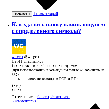
1
комментарий
Нравится
1
Как удалить папку начинающуюся
с определенного символа?
wisgest
@wisgest
Не ИТ-специалист
for /d %D in (-*) do rd /s /q "%D"
(при использовании в командном файле
заменить на
%D
)
%%D
— см. справку по командам FOR и RD:
for /?

rd /?
Ответ написан
более трёх лет назад
3
комментария