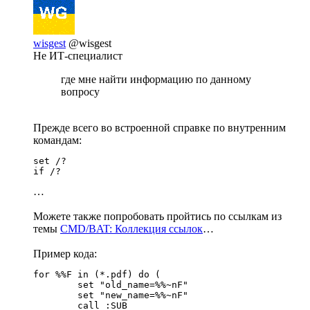
wisgest
@wisgest
Не ИТ-специалист
где мне найти информацию по данному
вопросу
Прежде всего во встроенной справке по внутренним
командам:
set /?

if /?
…
Можете также попробовать пройтись по ссылкам из
темы
CMD/BAT: Коллекция ссылок
…
Пример кода:
for %%F in (*.pdf) do (

	set "old_name=%%~nF"

	set "new_name=%%~nF"

	call :SUB
