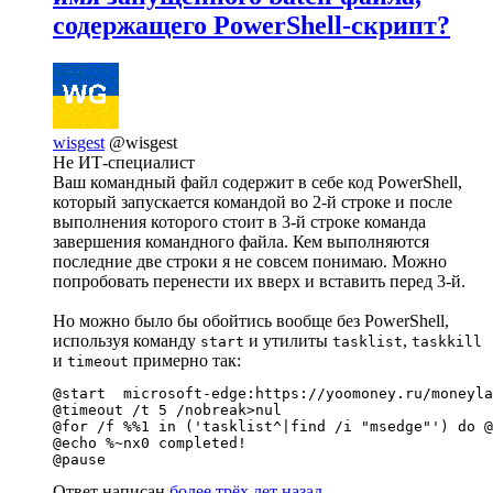
содержащего PowerShell-скрипт?
wisgest
@wisgest
Не ИТ-специалист
Ваш командный файл содержит в себе код PowerShell,
который запускается командой во 2-й строке и после
выполнения которого стоит в 3-й строке команда
завершения командного файла. Кем выполняются
последние две строки я не совсем понимаю. Можно
попробовать перенести их вверх и вставить перед 3-й.
Но можно было бы обойтись вообще без PowerShell,
используя команду
и утилиты
,
start
tasklist
taskkill
и
примерно так:
timeout
@start  microsoft-edge:https://yoomoney.ru/moneyla
@timeout /t 5 /nobreak>nul

@for /f %%1 in ('tasklist^|find /i "msedge"') do @
@echo %~nx0 completed!

@pause
Ответ написан
более трёх лет назад