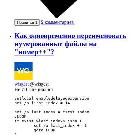
5
комментариев
Нравится
1
Как одновременно переименовать
нумерованные файлы на
"номер++"?
wisgest
@wisgest
Не ИТ-специалист
setlocal enabledelayedexpansion

set /a first_index = 14

set /a last_index = first_index

:LOOP

if exist %last_index%.json (

	set /a last_index += 1

	goto LOOP

)
