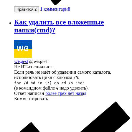
1
комментарий
Нравится
2
Как удалить все вложенные
папки(cmd)?
wisgest
@wisgest
Не ИТ-специалист
Если речь не идёт об удалении самого каталога,
использовать цикл с ключом
:
/D
for /d %d in (*) do rd /s "%d"
(в командном файле
надо удвоить).
%
Ответ написан
более трёх лет назад
Комментировать