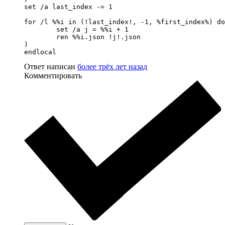
set /a last_index -= 1

for /l %%i in (!last_index!, -1, %first_index%) do
	set /a j = %%i + 1

	ren %%i.json !j!.json

)

endlocal
Ответ написан
более трёх лет назад
Комментировать