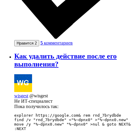
5
комментариев
Нравится
2
Как удалить действие после его
выполнения?
wisgest
@wisgest
Не ИТ-специалист
Пока получилось так:
explorer https://google.com& rem rnd_7brydbde

find /v "rnd_7brydbde" <"%~dpnx0" >"%~dpnx0.new"

move /y "%~dpnx0.new" "%~dpnx0" >nul & goto NEXT& 
:NEXT