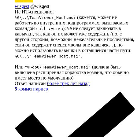
wisgest
@wisgest
Не ИТ-специалист
(кажется, может не
%0\..\TeamViewer_Host.msi
работать во внутренних подпрограммах, вызываемых
командой
);
не следует заключать в
call :метка
%0
кавычки, так как он их может уже содержать (но, с
другой стороны, возможны нежелательные последствия,
если он содержит спецсимволы вне кавычек…), но
можно использовать кавычки в оставшейся части пути:
.
%0\..\"TeamViewer Host.msi"
Или
(должна быть
"%~dp0\TeamViewer_Host.msi"
включена расширенная обработка команд, что обычно
имеет место по умолчанию).
Ответ написан
более трёх лет назад
5
комментариев