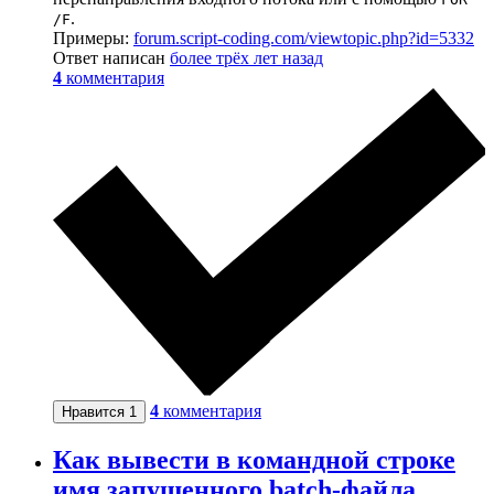
.
/F
Примеры:
forum.script-coding.com/viewtopic.php?id=5332
Ответ написан
более трёх лет назад
4
комментария
4
комментария
Нравится
1
Как вывести в командной строке
имя запущенного batch-файла,