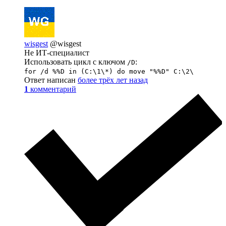
wisgest
@wisgest
Не ИТ-специалист
Использовать цикл с ключом
:
/D
for /d %%D in (C:\1\*) do move "%%D" C:\2\
Ответ написан
более трёх лет назад
1
комментарий