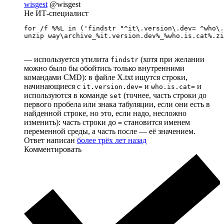
wisgest
@wisgest
Не ИТ-специалист
for /f %%L in ('findstr "^it\.version\.dev= ^who\.
unzip way\archive_%it.version.dev%_%who.is.cat%.zi
— используется утилита
(хотя при желании
findstr
можно было бы обойтись только внутренними
командами CMD): в файле X.txt ищутся строки,
начинающиеся с
и
и
it.version.dev=
who.is.cat=
используются в команде
(точнее, часть строки до
set
первого пробела или знака табуляции, если они есть в
найденной строке, но это, если надо, несложно
изменить): часть строки до
становится именем
=
переменной среды, а часть после — её значением.
Ответ написан
более трёх лет назад
Комментировать