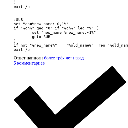
)

exit /b

:SUB

set "ch=%new_name:~0,1%"

if "%ch%" geq "0" if "%ch%" leq "9" (

	set "new_name=%new_name:~1%"

	goto SUB

)

if not "%new_name%" == "%old_name%"  ren "%old_nam
exit /b
Ответ написан
более трёх лет назад
5
комментариев