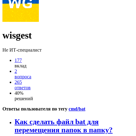
wisgest
Не ИТ-специалист
177
вклад
2
вопроса
265
ответов
40%
решений
Ответы пользователя по тегу
cmd/bat
Как сделать файл bat для
перемещения папок в папку?