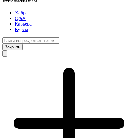
другие проекты хабра
Хабр
Q&A
Карьера
Курсы
Закрыть