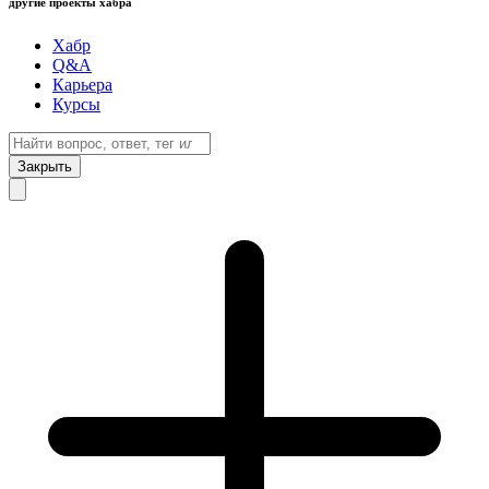
другие проекты хабра
Хабр
Q&A
Карьера
Курсы
Закрыть