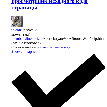
просмотрщик исходного кода
страницы
vvchik
@vvchik
может так?
members.iinet.net.au/
~bertdb/ryan/ViewSourceWith/help.html
(сам не пробовал)
Ответ написан
более трёх лет назад
2
комментария