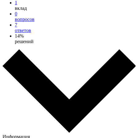
1
вклад
0
вопросов
7
ответов
14%
решений
Информация