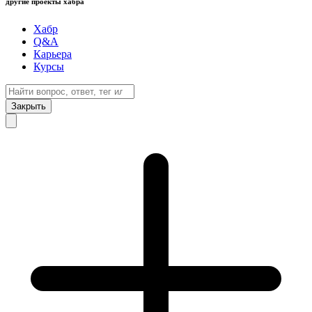
другие проекты хабра
Хабр
Q&A
Карьера
Курсы
Закрыть