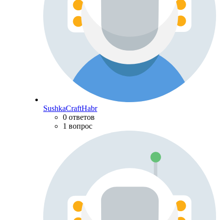
SushkaCraftHabr
0 ответов
1 вопрос