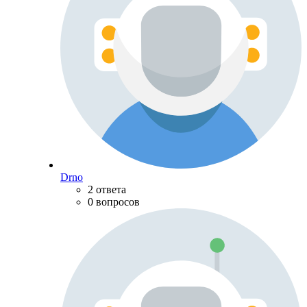
Drno
2 ответа
0 вопросов