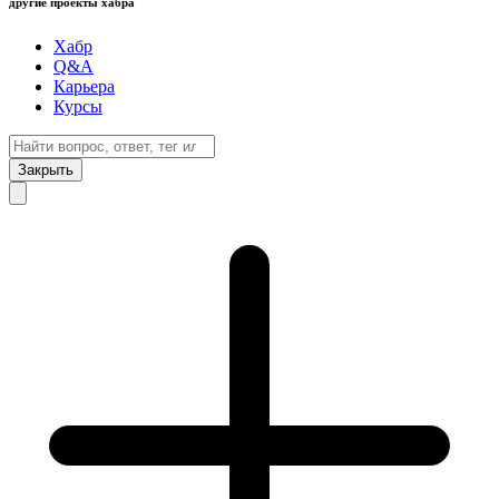
другие проекты хабра
Хабр
Q&A
Карьера
Курсы
Закрыть