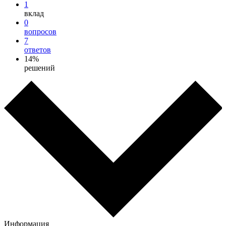
1
вклад
0
вопросов
7
ответов
14%
решений
Информация