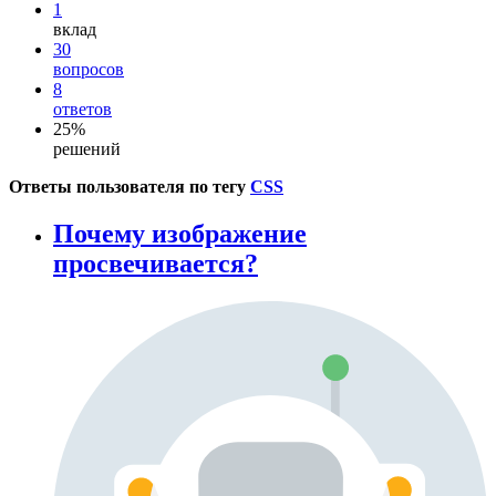
1
вклад
30
вопросов
8
ответов
25%
решений
Ответы пользователя по тегу
CSS
Почему изображение
просвечивается?