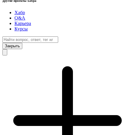
другие проекты хабра
Хабр
Q&A
Карьера
Курсы
Закрыть