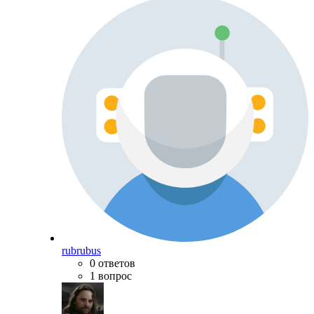
rubrubus
0 ответов
1 вопрос