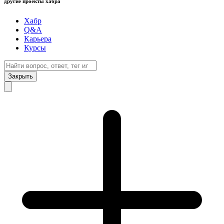
другие проекты хабра
Хабр
Q&A
Карьера
Курсы
Закрыть