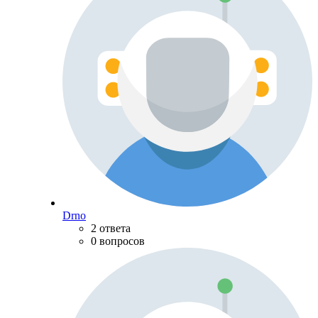
Drno
2 ответа
0 вопросов