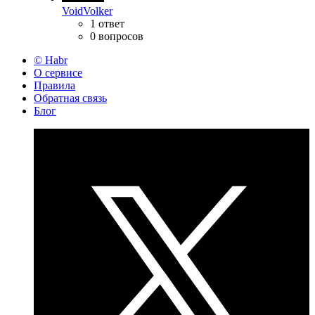
VoidVolker
1 ответ
0 вопросов
© Habr
О сервисе
Правила
Обратная связь
Блог