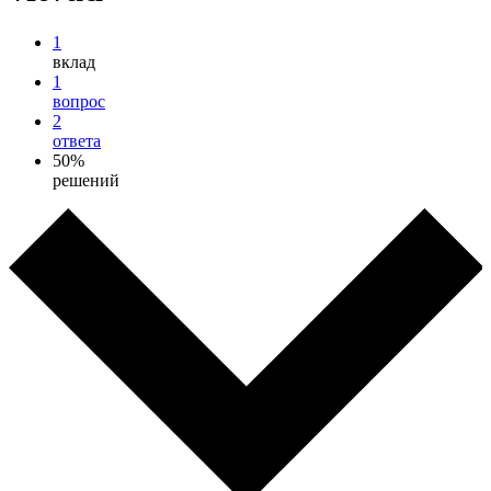
1
вклад
1
вопрос
2
ответа
50%
решений