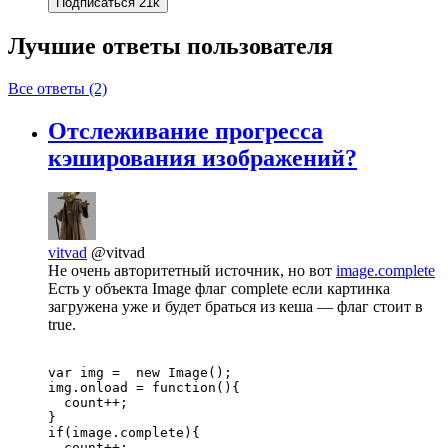
Подписаться
21k
Лучшие ответы
пользователя
Все ответы (2)
Отслеживание прогресса
кэширования изображений?
vitvad
@vitvad
Не очень авторитетный источник, но вот
image.complete
Есть у объекта Image флаг complete если картинка
загружена уже и будет браться из кеша — флаг стоит в
true.
var img =  new Image();

img.onload = function(){

  count++;   

}

if(image.complete){

  count++;
