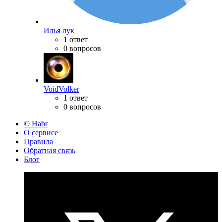
Илья лук
1 ответ
0 вопросов
VoidVolker
1 ответ
0 вопросов
© Habr
О сервисе
Правила
Обратная связь
Блог