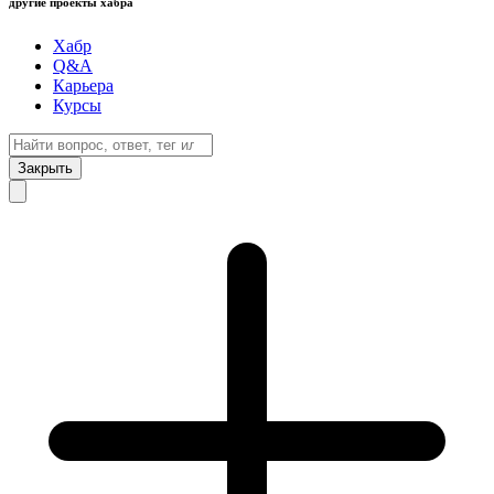
другие проекты хабра
Хабр
Q&A
Карьера
Курсы
Закрыть