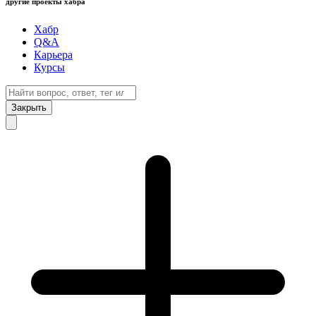
другие проекты хабра
Хабр
Q&A
Карьера
Курсы
Закрыть