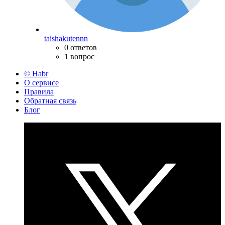
taishakutennn
0 ответов
1 вопрос
© Habr
О сервисе
Правила
Обратная связь
Блог