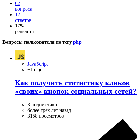
62
вопроса
12
ответов
17%
решений
Вопросы пользователя по тегу
php
JavaScript
+1 ещё
Как получить статистику кликов
«своих» кнопок социальных сетей?
3 подписчика
более трёх лет назад
3158 просмотров