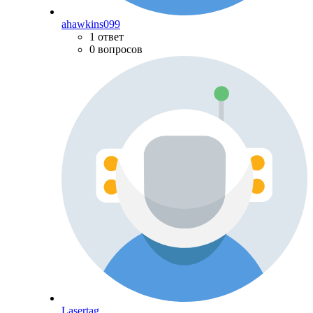
ahawkins099
1 ответ
0 вопросов
Lasertag