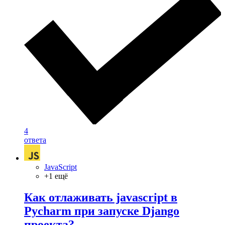
4
ответа
JavaScript
+1 ещё
Как отлаживать javascript в
Pycharm при запуске Django
проекта?