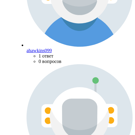
ahawkins099
1 ответ
0 вопросов