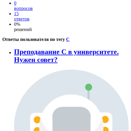
0
вопросов
15
ответов
0%
решений
Ответы пользователя по тегу
C
Преподавание С в университете.
Нужен совет?