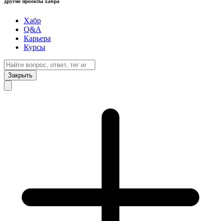
другие проекты хабра
Хабр
Q&A
Карьера
Курсы
Закрыть