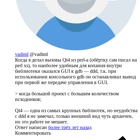
vadiml
@vadiml
Когда я делал вызовы Qt4 из perl-a (обёртку сам писал на
perl xs), то наиболее удобным для копания внутри
библиотеки оказался GUI к gdb — ddd, т.к. при
использовании консольного gdb он останавливал вывод
при первой же передаче управления в GUI.
> когда большой проект с большим количеством
исходников;
Qt4 — одна из самых крупных библиотек, но неудобства
с ddd я не замечал, только внешний вид чуть архаичен,
но это работе не мешает.
Ответ написан
более трёх лет назад
Комментировать