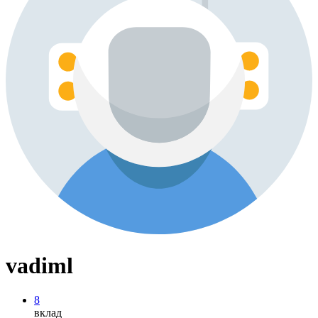
vadiml
8
вклад