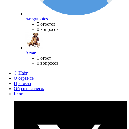
rvregraphics
5 ответов
0 вопросов
Aetae
1 ответ
0 вопросов
© Habr
О сервисе
Правила
Обратная связь
Блог