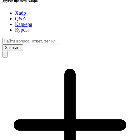
другие проекты хабра
Хабр
Q&A
Карьера
Курсы
Закрыть