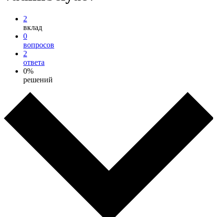
2
вклад
0
вопросов
2
ответа
0%
решений