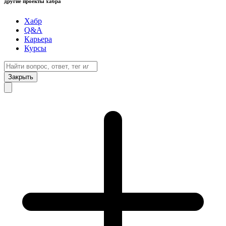
другие проекты хабра
Хабр
Q&A
Карьера
Курсы
Закрыть