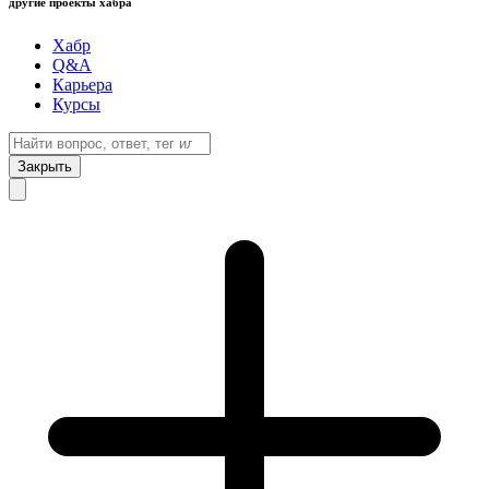
другие проекты хабра
Хабр
Q&A
Карьера
Курсы
Закрыть