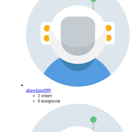
ahawkins099
1 ответ
0 вопросов