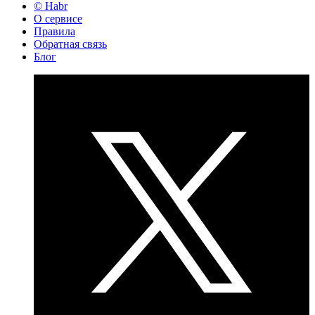
© Habr
О сервисе
Правила
Обратная связь
Блог