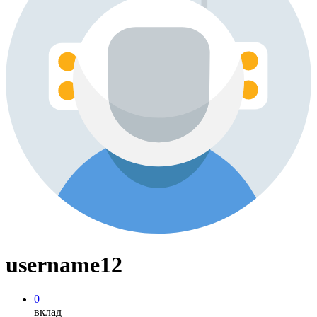
username12
0
вклад