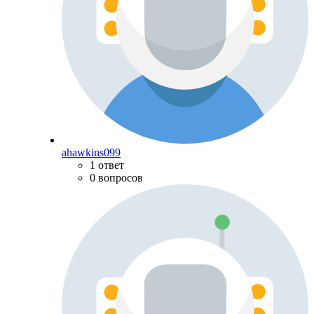
ahawkins099
1 ответ
0 вопросов