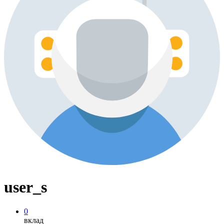
user_s
0
вклад