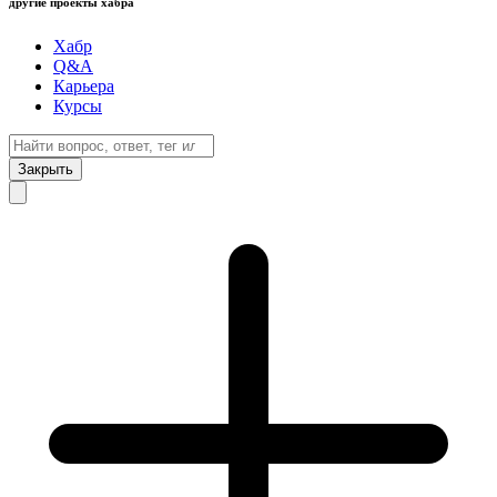
другие проекты хабра
Хабр
Q&A
Карьера
Курсы
Закрыть