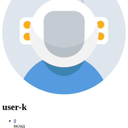
user-k
0
вклад