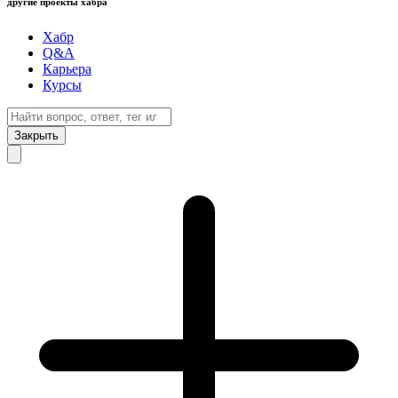
другие проекты хабра
Хабр
Q&A
Карьера
Курсы
Закрыть