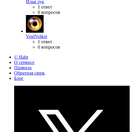
Илья лук
1 ответ
0 вопросов
VoidVolker
1 ответ
0 вопросов
© Habr
О сервисе
Правила
Обратная связь
Блог