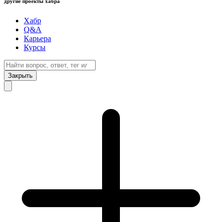
другие проекты хабра
Хабр
Q&A
Карьера
Курсы
Закрыть