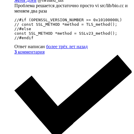
Женя Доев
@twisted_tits
Проблема решается достаточно просто vi src/lib/bio.cc и
меняем два раза
//#if (OPENSSL_VERSION_NUMBER >= 0x10100000L)

// const SSL_METHOD *method = TLS_method();

//#else

const SSL_METHOD *method = SSLv23_method();

//#endif
Ответ написан
более трёх лет назад
3
комментария