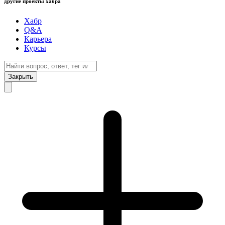
другие проекты хабра
Хабр
Q&A
Карьера
Курсы
Закрыть