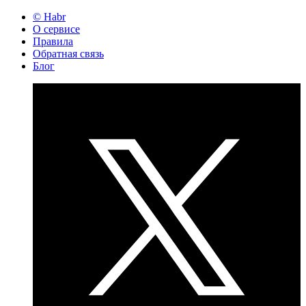
© Habr
О сервисе
Правила
Обратная связь
Блог