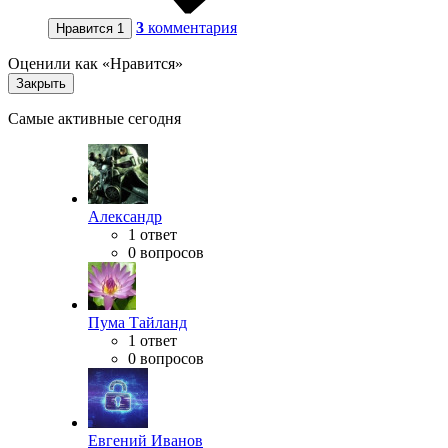
3
комментария
Нравится
1
Оценили как «Нравится»
Закрыть
Самые активные сегодня
Александр
1 ответ
0 вопросов
Пума Тайланд
1 ответ
0 вопросов
Евгений Иванов