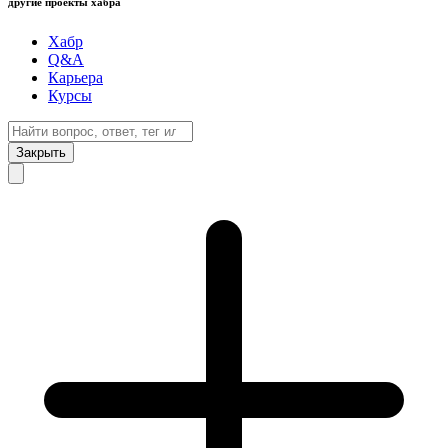
другие проекты хабра
Хабр
Q&A
Карьера
Курсы
Закрыть