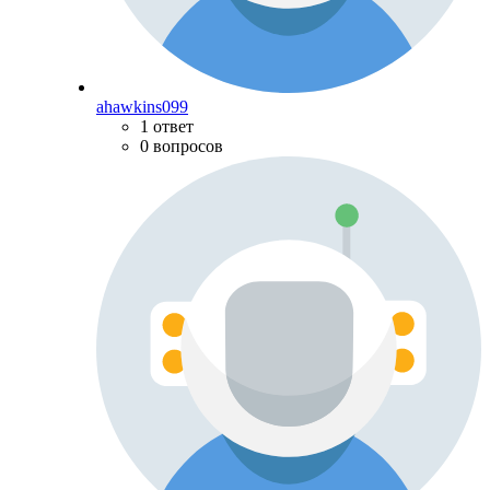
ahawkins099
1 ответ
0 вопросов