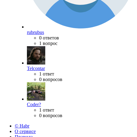
rubrubus
0 ответов
1 вопрос
Telcontar
1 ответ
0 вопросов
Coder?
1 ответ
0 вопросов
© Habr
О сервисе
Правила