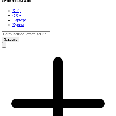
другие проекты хабра
Хабр
Q&A
Карьера
Курсы
Закрыть