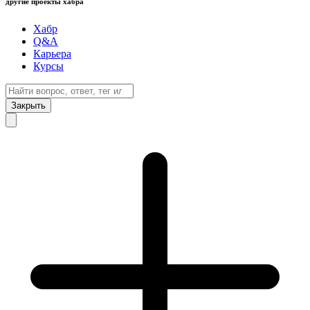
другие проекты хабра
Хабр
Q&A
Карьера
Курсы
Закрыть