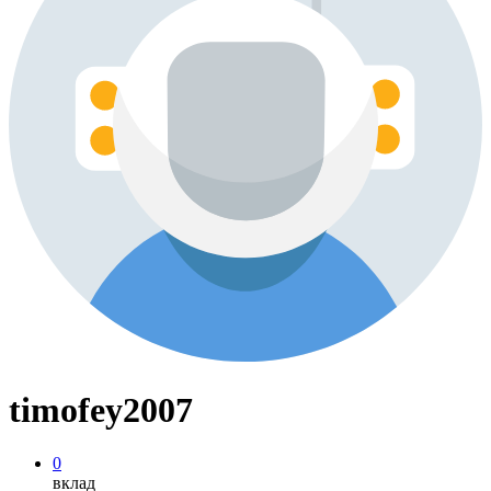
timofey2007
0
вклад