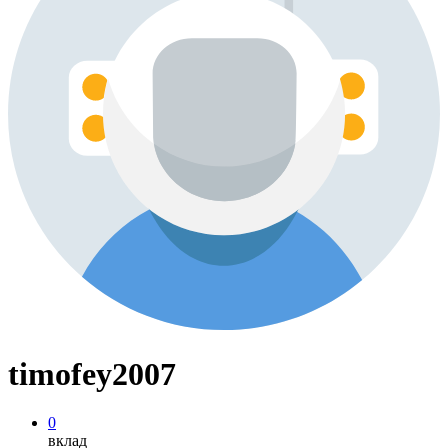
timofey2007
0
вклад