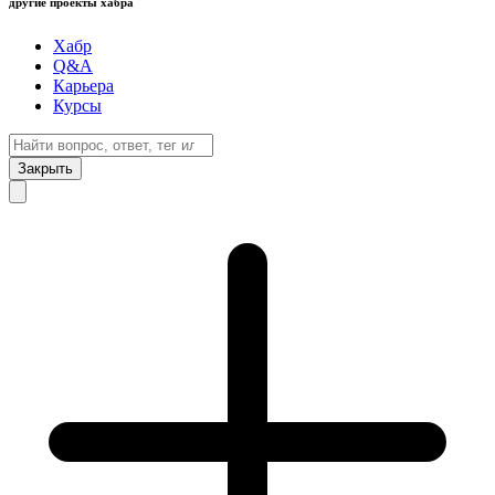
другие проекты хабра
Хабр
Q&A
Карьера
Курсы
Закрыть