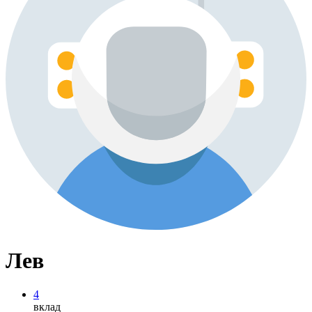
Лев
4
вклад