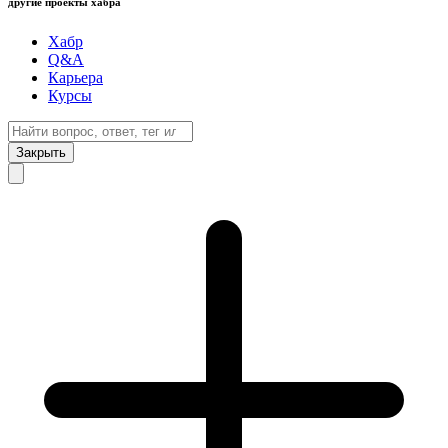
другие проекты хабра
Хабр
Q&A
Карьера
Курсы
Закрыть