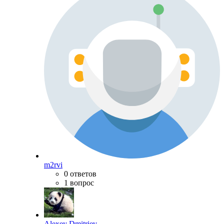
m2rvi
0 ответов
1 вопрос
Alexey Dmitriev