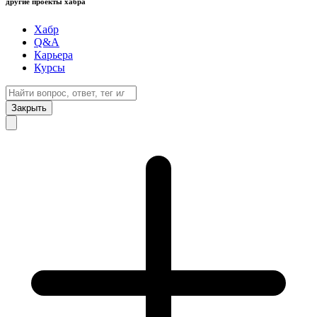
другие проекты хабра
Хабр
Q&A
Карьера
Курсы
Закрыть