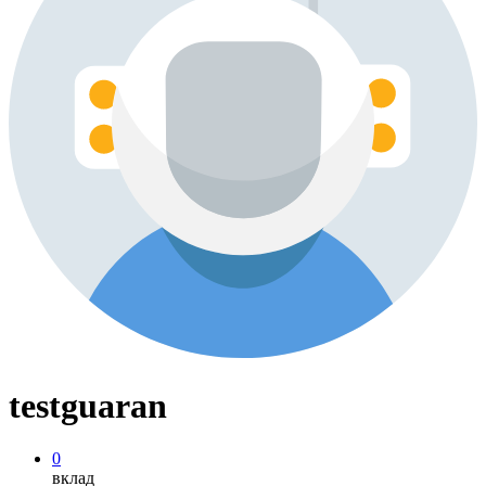
testguaran
0
вклад