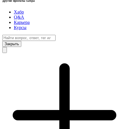
другие проекты хабра
Хабр
Q&A
Карьера
Курсы
Закрыть