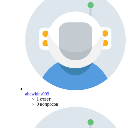
ahawkins099
1 ответ
0 вопросов