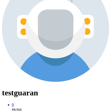
testguaran
0
вклад