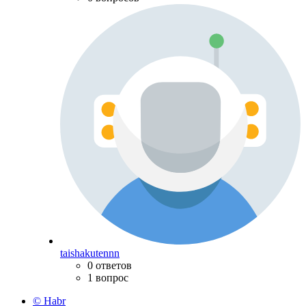
taishakutennn
0 ответов
1 вопрос
© Habr