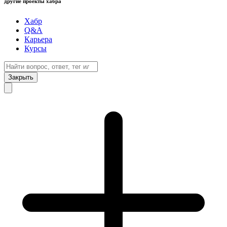
другие проекты хабра
Хабр
Q&A
Карьера
Курсы
Закрыть