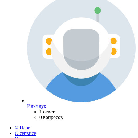
Илья лук
1 ответ
0 вопросов
© Habr
О сервисе