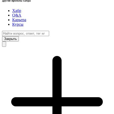
другие проекты хабра
Хабр
Q&A
Карьера
Курсы
Закрыть