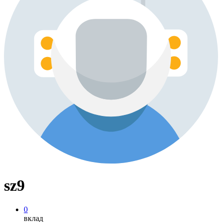
sz9
0
вклад