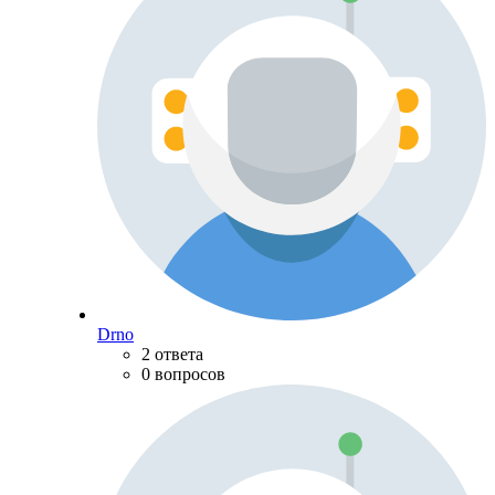
Drno
2 ответа
0 вопросов