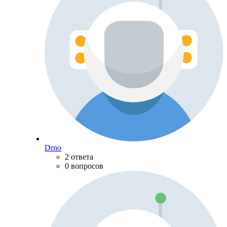
Drno
2 ответа
0 вопросов