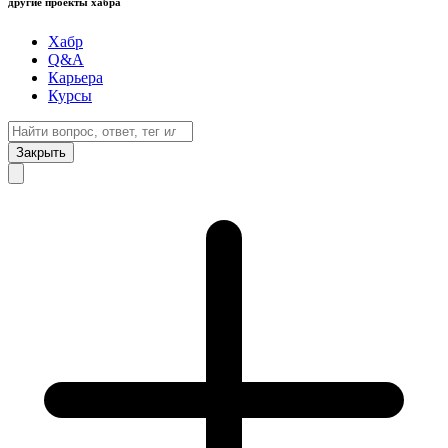
другие проекты хабра
Хабр
Q&A
Карьера
Курсы
Закрыть