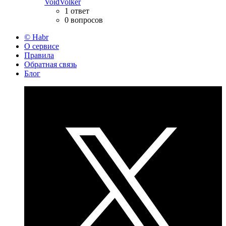
VoidVolker
1 ответ
0 вопросов
© Habr
О сервисе
Правила
Обратная связь
Блог