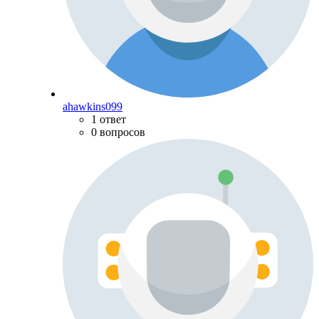
ahawkins099
1 ответ
0 вопросов