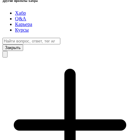
другие проекты хабра
Хабр
Q&A
Карьера
Курсы
Закрыть