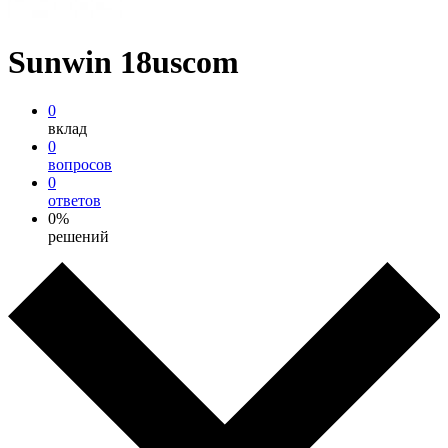
Sunwin 18uscom
0
вклад
0
вопросов
0
ответов
0%
решений