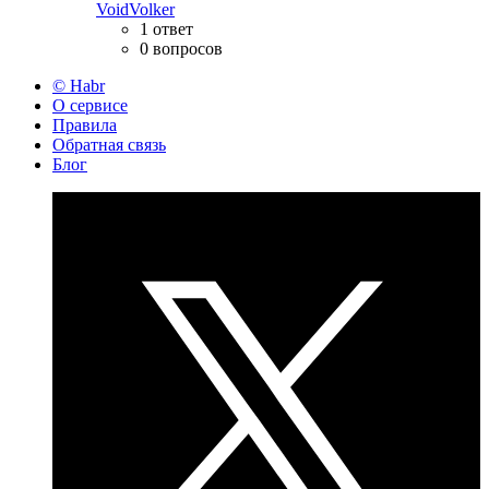
VoidVolker
1 ответ
0 вопросов
© Habr
О сервисе
Правила
Обратная связь
Блог