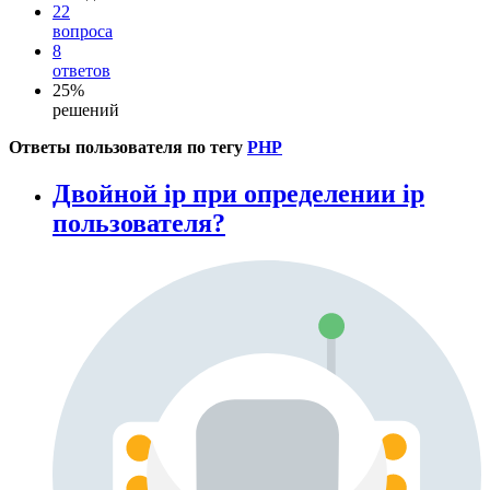
22
вопроса
8
ответов
25%
решений
Ответы пользователя по тегу
PHP
Двойной ip при определении ip
пользователя?