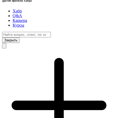
другие проекты хабра
Хабр
Q&A
Карьера
Курсы
Закрыть