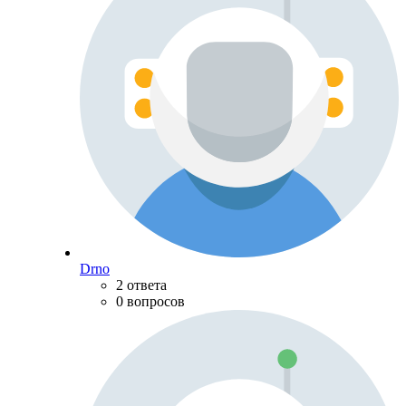
Drno
2 ответа
0 вопросов