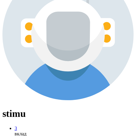
stimu
3
вклад