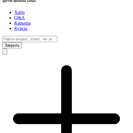
другие проекты хабра
Хабр
Q&A
Карьера
Курсы
Закрыть