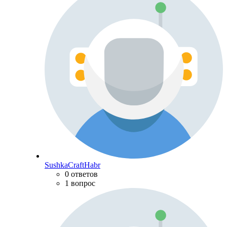
SushkaCraftHabr
0 ответов
1 вопрос