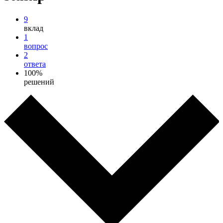
9
вклад
1
вопрос
2
ответа
100%
решений