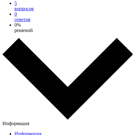
5
вопросов
0
ответов
0%
решений
Информация
Информация