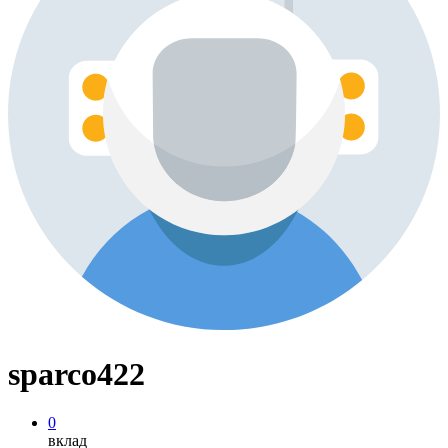
sparco422
0
вклад