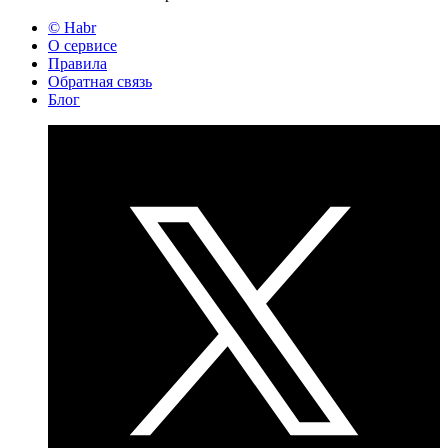
© Habr
О сервисе
Правила
Обратная связь
Блог