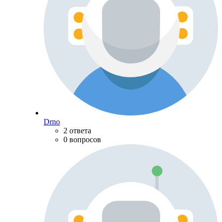
Drno
2 ответа
0 вопросов