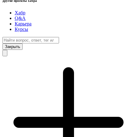
другие проекты хабра
Хабр
Q&A
Карьера
Курсы
Закрыть