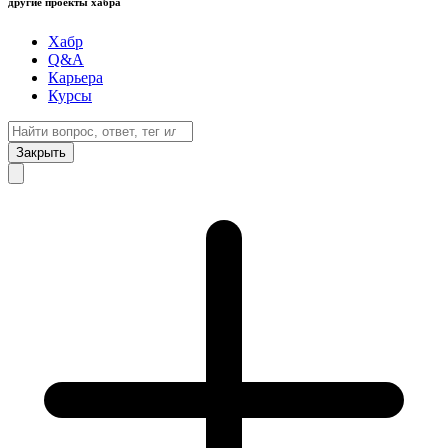
другие проекты хабра
Хабр
Q&A
Карьера
Курсы
Закрыть