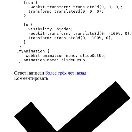
    from {

      -webkit-transform: translate3d(0, 0, 0);

      transform: translate3d(0, 0, 0);

    }

    to {

      visibility: hidden;

      -webkit-transform: translate3d(0, -100%, 0);

      transform: translate3d(0, -100%, 0);

    }

  }

 .myAnimation {

    -webkit-animation-name: slideOutUp;

    animation-name: slideOutUp;

  }
Ответ написан
более трёх лет назад
Комментировать