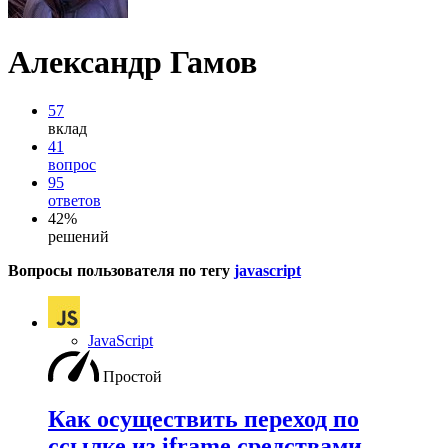
Александр Гамов
57
вклад
41
вопрос
95
ответов
42%
решений
Вопросы пользователя по тегу
javascript
JavaScript
Простой
Как осуществить переход по
ссылке из iframe средствами