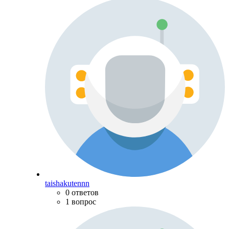
taishakutennn
0 ответов
1 вопрос