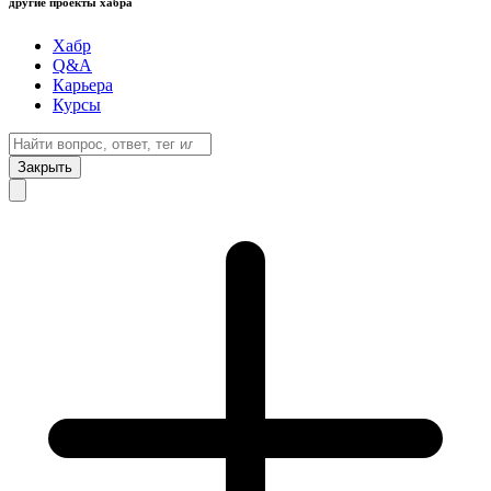
другие проекты хабра
Хабр
Q&A
Карьера
Курсы
Закрыть