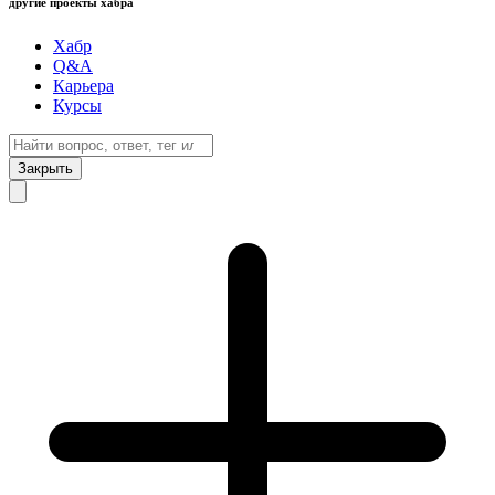
другие проекты хабра
Хабр
Q&A
Карьера
Курсы
Закрыть