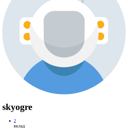
skyogre
2
вклад