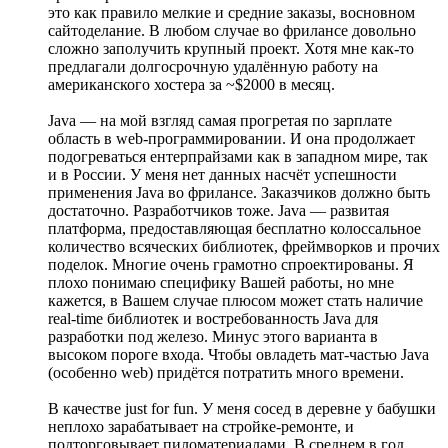
это как правило мелкие и средние заказы, восновном
сайтоделание. В любом случае во фрилансе довольно
сложно заполучить крупный проект. Хотя мне как-то
предлагали долгосрочную удалённую работу на
американского хостера за ~$2000 в месяц.
Java — на мой взгляд самая прогретая по зарплате
область в web-программировании. И она продолжает
подогреваться ентерпрайзами как в западном мире, так
и в России. У меня нет данных насчёт успешности
применения Java во фрилансе. Заказчиков должно быть
достаточно. Разработчиков тоже. Java — развитая
платформа, предоставляющая бесплатно колоссальное
количество всяческих библиотек, фреймворков и прочих
поделок. Многие очень грамотно спроектированы. Я
плохо понимаю специфику Вашей работы, но мне
кажется, в Вашем случае плюсом может стать наличие
real-time библиотек и востребованность Java для
разработки под железо. Минус этого варианта в
высоком пороге входа. Чтобы овладеть мат-частью Java
(особенно web) придётся потратить много времени.
В качестве just for fun. У меня сосед в деревне у бабушки
неплохо зарабатывает на стройке-ремонте, и
подторговывает пиломатериалами. В среднем в год