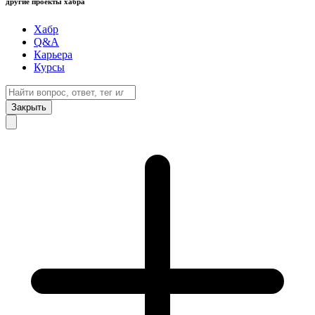
другие проекты хабра
Хабр
Q&A
Карьера
Курсы
Закрыть