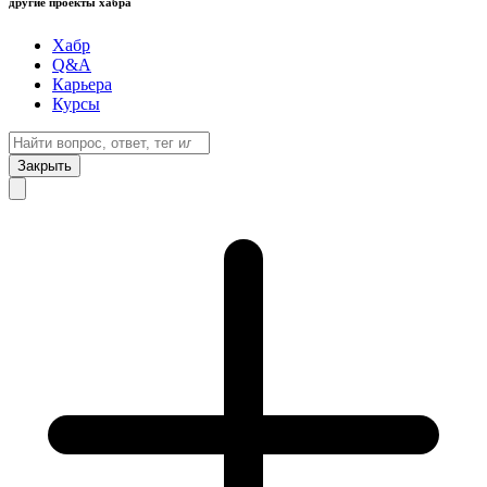
другие проекты хабра
Хабр
Q&A
Карьера
Курсы
Закрыть