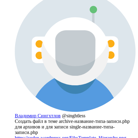
Владимир Сингхтлов
@singhtless
Создать файл в теме archive-название-типа-записи.php
для архивов и для записи single-название-типа-
записи.php
https://codex.wordpress.org/File:Template_Hierarchy.png