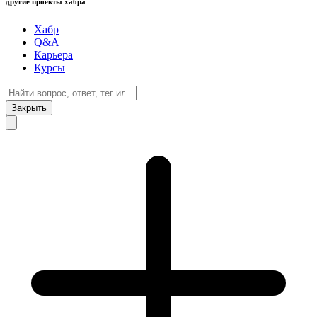
другие проекты хабра
Хабр
Q&A
Карьера
Курсы
Закрыть