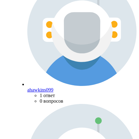
ahawkins099
1 ответ
0 вопросов