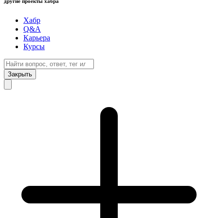
другие проекты хабра
Хабр
Q&A
Карьера
Курсы
Закрыть