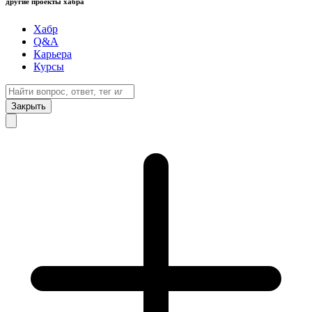
другие проекты хабра
Хабр
Q&A
Карьера
Курсы
Закрыть