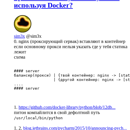
используя Docker?
sim3x
@sim3x
0. nginx (проксирующий сервак) вставляют в контейнер
если основному прокси нельзя указать где у тебя статика
лежит
схема
#### server

балансер(прокси) | {твой контейнер: nginx -> [stat
                 | {другой контейнер: nginx -> [st
....

#### server
1.
https://github.com/docker-library/python/blob/12db...
питон компайлится в свой дефолтний путь
/usr/local/bin/python
1. 2.
blog.jetbrains.com/pycharm/2015/10/announcing-pych...