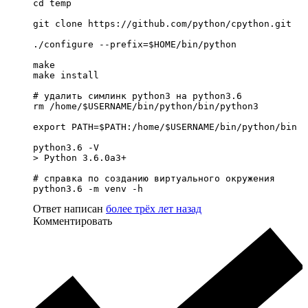
cd temp

git clone https://github.com/python/cpython.git

./configure --prefix=$HOME/bin/python

make

make install 

# удалить симлинк python3 на python3.6

rm /home/$USERNAME/bin/python/bin/python3

export PATH=$PATH:/home/$USERNAME/bin/python/bin

python3.6 -V

> Python 3.6.0a3+

# справка по созданию виртуального окружения

python3.6 -m venv -h
Ответ написан
более трёх лет назад
Комментировать