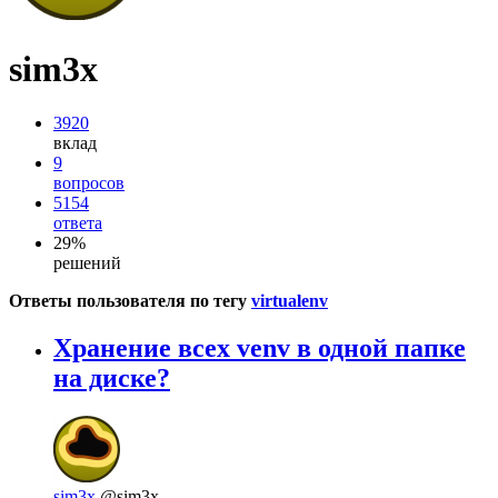
sim3x
3920
вклад
9
вопросов
5154
ответа
29%
решений
Ответы пользователя по тегу
virtualenv
Хранение всех venv в одной папке
на диске?
sim3x
@sim3x