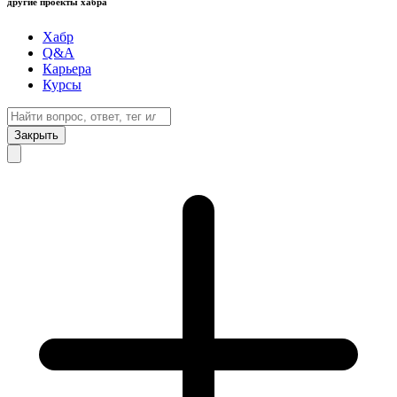
другие проекты хабра
Хабр
Q&A
Карьера
Курсы
Закрыть