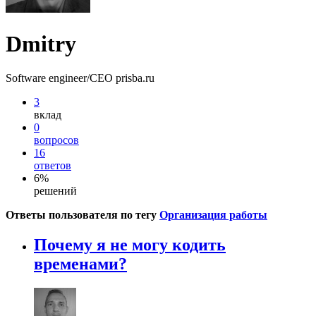
Dmitry
Software engineer/CEO prisba.ru
3
вклад
0
вопросов
16
ответов
6%
решений
Ответы пользователя по тегу
Организация работы
Почему я не могу кодить
временами?