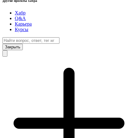
другие проекты хабра
Хабр
Q&A
Карьера
Курсы
Закрыть