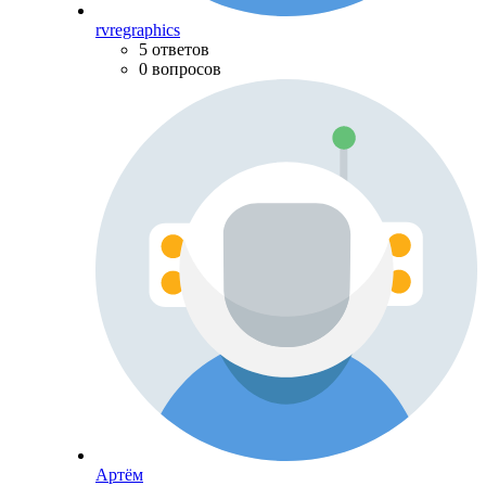
rvregraphics
5 ответов
0 вопросов
Артём