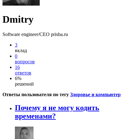
Dmitry
Software engineer/CEO prisba.ru
3
вклад
0
вопросов
16
ответов
6%
решений
Ответы пользователя по тегу
Здоровье и компьютер
Почему я не могу кодить
временами?