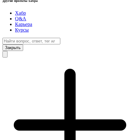
другие проекты хабра
Хабр
Q&A
Карьера
Курсы
Закрыть