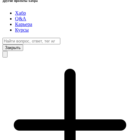
другие проекты хабра
Хабр
Q&A
Карьера
Курсы
Закрыть