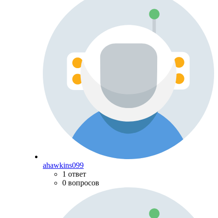
ahawkins099
1 ответ
0 вопросов