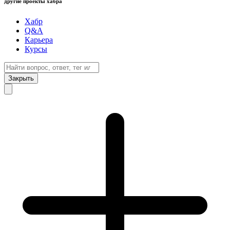
другие проекты хабра
Хабр
Q&A
Карьера
Курсы
Закрыть