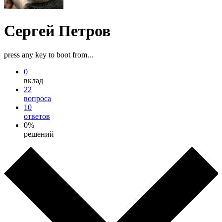
Сергей Петров
press any key to boot from...
0
вклад
22
вопроса
10
ответов
0%
решений