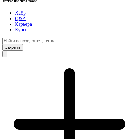
другие проекты хабра
Хабр
Q&A
Карьера
Курсы
Закрыть