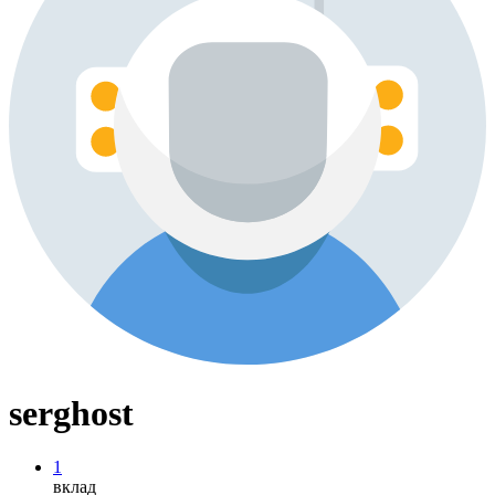
serghost
1
вклад