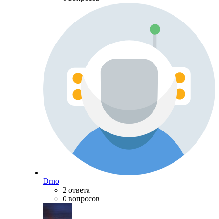
Drno
2 ответа
0 вопросов