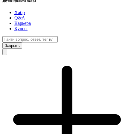
другие проекты хабра
Хабр
Q&A
Карьера
Курсы
Закрыть