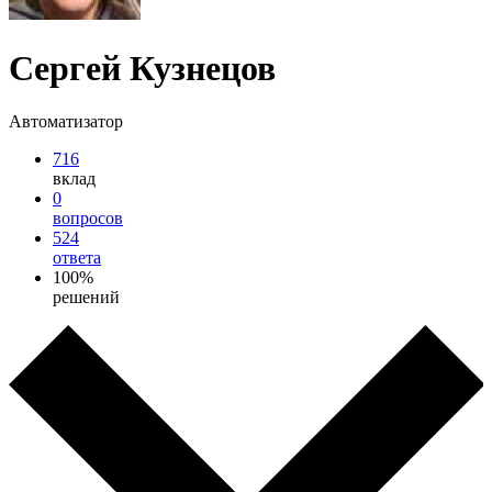
Сергей Кузнецов
Автоматизатор
716
вклад
0
вопросов
524
ответа
100%
решений