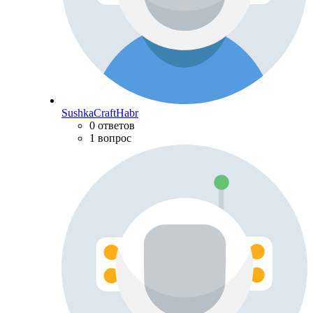
SushkaCraftHabr
0 ответов
1 вопрос