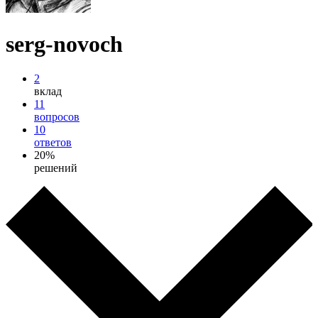
serg-novoch
2
вклад
11
вопросов
10
ответов
20%
решений