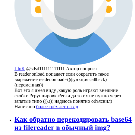
LInK
@sdsd111111111111
Автор вопроса
В reader.onload попадает если сократить такое
выражение reader.onload=((функция callback)
(переменная))
Вот это я имел виду ,какую роль играют внешние
скобки ?группировка?если да то их не нужно через
запятые типо ((),()) надеюсь понятно объяснил)
Написано
более трёх лет назад
Как обратно перекодировать base64
из filereader в обычный img?